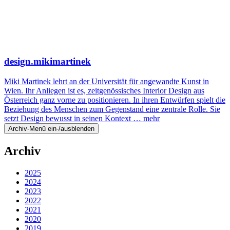
design.mikimartinek
Miki Martinek lehrt an der Universität für angewandte Kunst in
Wien. Ihr Anliegen ist es, zeitgenössisches Interior Design aus
Österreich ganz vorne zu positionieren. In ihren Entwürfen spielt die
Beziehung des Menschen zum Gegenstand eine zentrale Rolle. Sie
setzt Design bewusst in seinen Kontext …
mehr
Archiv-Menü ein-/ausblenden
Archiv
2025
2024
2023
2022
2021
2020
2019