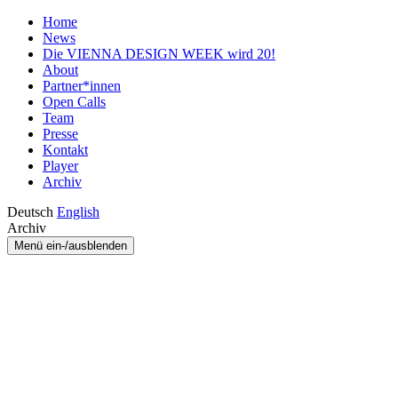
Home
News
Die VIENNA DESIGN WEEK wird 20!
About
Partner*innen
Open Calls
Team
Presse
Kontakt
Player
Archiv
Deutsch
English
Archiv
Menü ein-/ausblenden