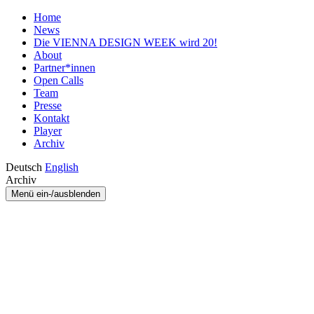
Home
News
Die VIENNA DESIGN WEEK wird 20!
About
Partner*innen
Open Calls
Team
Presse
Kontakt
Player
Archiv
Deutsch
English
Archiv
Menü ein-/ausblenden