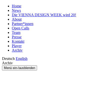
Home
News
Die VIENNA DESIGN WEEK wird 20!
About
Partner*innen
Open Calls
Team
Presse
Kontakt
Player
Archiv
Deutsch
English
Archiv
Menü ein-/ausblenden