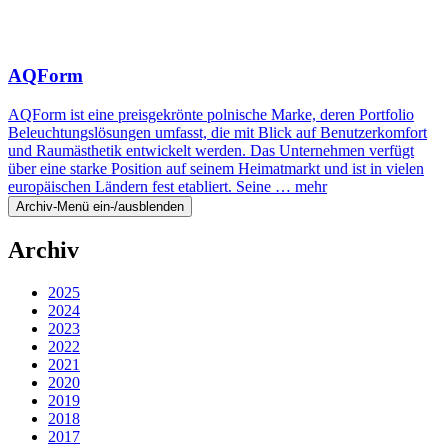
AQForm
AQForm ist eine preisgekrönte polnische Marke, deren Portfolio
Beleuchtungslösungen umfasst, die mit Blick auf Benutzerkomfort
und Raumästhetik entwickelt werden. Das Unternehmen verfügt
über eine starke Position auf seinem Heimatmarkt und ist in vielen
europäischen Ländern fest etabliert. Seine …
mehr
Archiv-Menü ein-/ausblenden
Archiv
2025
2024
2023
2022
2021
2020
2019
2018
2017