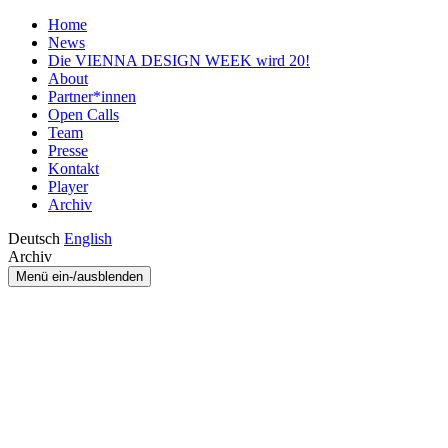
Home
News
Die VIENNA DESIGN WEEK wird 20!
About
Partner*innen
Open Calls
Team
Presse
Kontakt
Player
Archiv
Deutsch
English
Archiv
Menü ein-/ausblenden