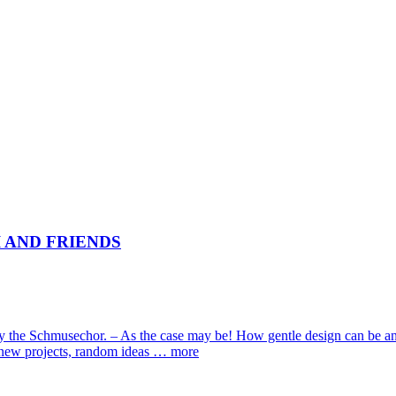
 AND FRIENDS
by the Schmusechor. – As the case may be! How gentle design can be a
s, new projects, random ideas …
more