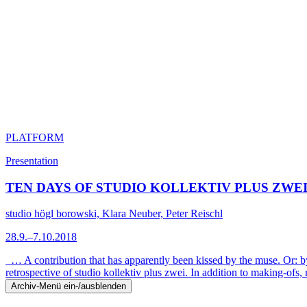
PLATFORM
Presentation
TEN DAYS OF STUDIO KOLLEKTIV PLUS ZWEI
studio högl borowski, Klara Neuber, Peter Reischl
28.9.–7.10.2018
… A contribution that has apparently been kissed by the muse. Or: 
retrospective of studio kollektiv plus zwei. In addition to making-of
Archiv-Menü ein-/ausblenden