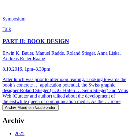
Symposium
Talk
PART II: BOOK DESIGN
Erwin K. Bauer, Manuel Radde, Roland Stieger, Anna Liska,
Andreas Reiter Raabe
8.10.2016, 1pm–3.30pm
After lunch was prior to afternoon reading. Looking towards the
book’s concrete … application potential, the Swiss graphic
designer Roland Stieger (TGG Hafen … Senn Stieger) and Vitus
Weh (Curator and author) talked about the development of
the erstwhile queen of communication media. As the …
more
Archiv-Menü ein-/ausblenden
Archiv
2025