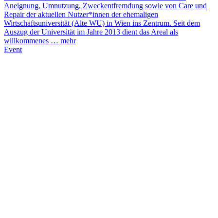
Aneignung, Umnutzung, Zweckentfremdung sowie von Care und
Repair der aktuellen Nutzer*innen der ehemaligen
Wirtschaftsuniversität (Alte WU) in Wien ins Zentrum. Seit dem
Auszug der Universität im Jahre 2013 dient das Areal als
willkommenes …
mehr
Event