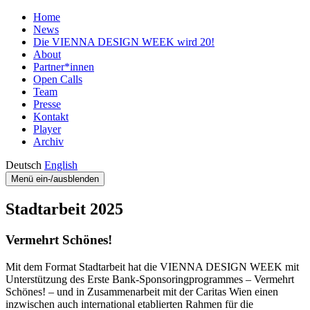
Home
News
Die VIENNA DESIGN WEEK wird 20!
About
Partner*innen
Open Calls
Team
Presse
Kontakt
Player
Archiv
Deutsch
English
Menü ein-/ausblenden
Stadtarbeit 2025
Vermehrt Schönes!
Mit dem Format Stadtarbeit hat die VIENNA DESIGN WEEK mit
Unterstützung des Erste Bank-Sponsoringprogrammes – Vermehrt
Schönes! – und in Zusammenarbeit mit der Caritas Wien einen
inzwischen auch international etablierten Rahmen für die