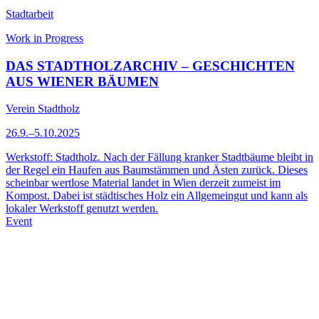
Stadtarbeit
Work in Progress
DAS STADTHOLZARCHIV – GESCHICHTEN
AUS WIENER BÄUMEN
Verein Stadtholz
26.9.–5.10.2025
Werkstoff: Stadtholz. Nach der Fällung kranker Stadtbäume bleibt in
der Regel ein Haufen aus Baumstämmen und Ästen zurück. Dieses
scheinbar wertlose Material landet in Wien derzeit zumeist im
Kompost. Dabei ist städtisches Holz ein Allgemeingut und kann als
lokaler Werkstoff genutzt werden.
Event