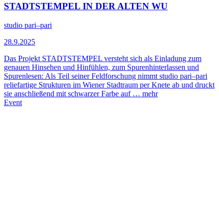
STADTSTEMPEL IN DER ALTEN WU
studio pari–pari
28.9.2025
Das Projekt STADTSTEMPEL versteht sich als Einladung zum
genauen Hinsehen und Hinfühlen, zum Spurenhinterlassen und
Spurenlesen: Als Teil seiner Feldforschung nimmt studio pari–pari
reliefartige Strukturen im Wiener Stadtraum per Knete ab und druckt
sie anschließend mit schwarzer Farbe auf …
mehr
Event