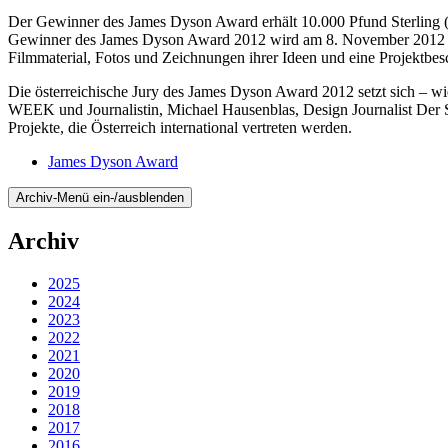
Der Gewinner des James Dyson Award erhält 10.000 Pfund Sterling (
Gewinner des James Dyson Award 2012 wird am 8. November 2012 bek
Filmmaterial, Fotos und Zeichnungen ihrer Ideen und eine Projektbes
Die österreichische Jury des James Dyson Award 2012 setzt sich – 
WEEK und Journalistin, Michael Hausenblas, Design Journalist Der S
Projekte, die Österreich international vertreten werden.
James Dyson Award
Archiv-Menü ein-/ausblenden
Archiv
2025
2024
2023
2022
2021
2020
2019
2018
2017
2016