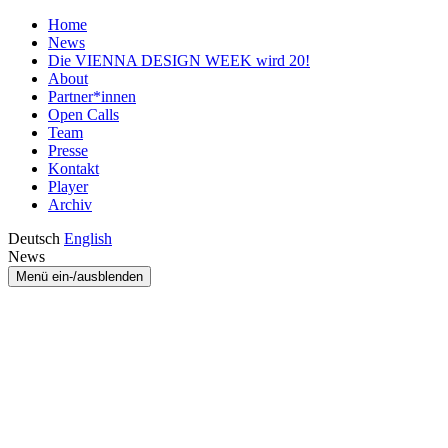
Home
News
Die VIENNA DESIGN WEEK wird 20!
About
Partner*innen
Open Calls
Team
Presse
Kontakt
Player
Archiv
Deutsch
English
News
Menü ein-/ausblenden