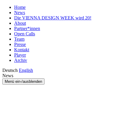
Home
News
Die VIENNA DESIGN WEEK wird 20!
About
Partner*innen
Open Calls
Team
Presse
Kontakt
Player
Archiv
Deutsch
English
News
Menü ein-/ausblenden