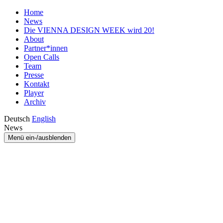
Home
News
Die VIENNA DESIGN WEEK wird 20!
About
Partner*innen
Open Calls
Team
Presse
Kontakt
Player
Archiv
Deutsch
English
News
Menü ein-/ausblenden