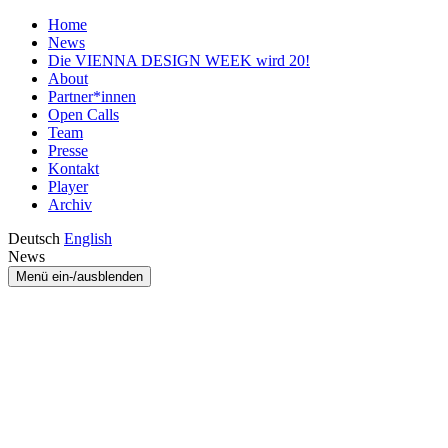
Home
News
Die VIENNA DESIGN WEEK wird 20!
About
Partner*innen
Open Calls
Team
Presse
Kontakt
Player
Archiv
Deutsch
English
News
Menü ein-/ausblenden