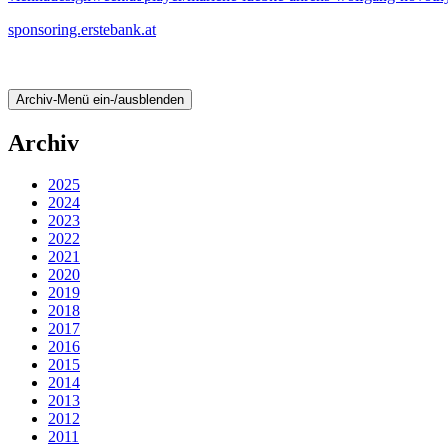
sponsoring.erstebank.at
Archiv-Menü ein-/ausblenden
Archiv
2025
2024
2023
2022
2021
2020
2019
2018
2017
2016
2015
2014
2013
2012
2011