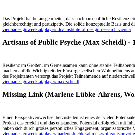
Das Projekt hat herausgearbeitet, dass nachbarschaftliche Resilienz ei
gleichberechtigt und partizipativ. Die solide konzeptuelle Basis u
viennadesignweek.at/player/idrv-institute-of-design-research-vienna
Artisans of Public Psyche (Max Scheidl) 
Resilienz im Großen, im Gemeinsamen kann ohne stabile Teilhabende n
machen auf die Wichtigkeit der Fürsorge seelischen Wohlbefindens 
des Projektanten versorgt das Projekt Teilnehmende auf niederschwel
viennadesignweek.at/player/max-scheidl
Missing Link (Marlene Lübke-Ahrens, Wo
Einen Perspektivenwechsel herzustellen ist eines der vielen Potenzi
Projekt das erreicht und das entstandene Potenzial erfolgreich mit In
haben sich durch großes persönliches Engagement, organisatorische V
viennadesignweek.at/player/marlene-luebke-ahrens-wolfgang-novotn