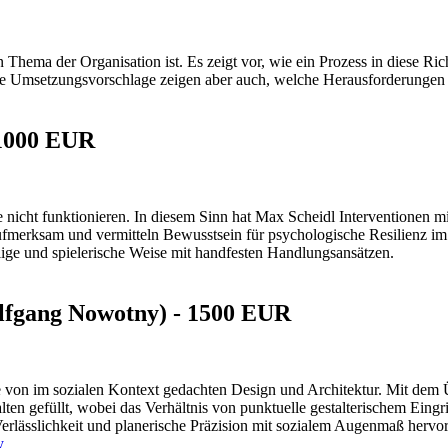
n Thema der Organisation ist. Es zeigt vor, wie ein Prozess in diese Rich
nd die Umsetzungsvorschlage zeigen aber auch, welche Herausforderung
- 1000 EUR
icht funktionieren. In diesem Sinn hat Max Scheidl Interventionen mit
aufmerksam und vermitteln Bewusstsein für psychologische Resilienz 
lige und spielerische Weise mit handfesten Handlungsansätzen.
lfgang Nowotny) - 1500 EUR
ale von im sozialen Kontext gedachten Design und Architektur. Mit dem 
halten gefüllt, wobei das Verhältnis von punktuelle gestalterischem Ein
erlässlichkeit und planerische Präzision mit sozialem Augenmaß hervor
y