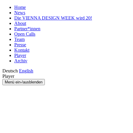
Home
News
Die VIENNA DESIGN WEEK wird 20!
About
Partner*innen
Open Calls
Team
Presse
Kontakt
Player
Archiv
Deutsch
English
Player
Menü ein-/ausblenden