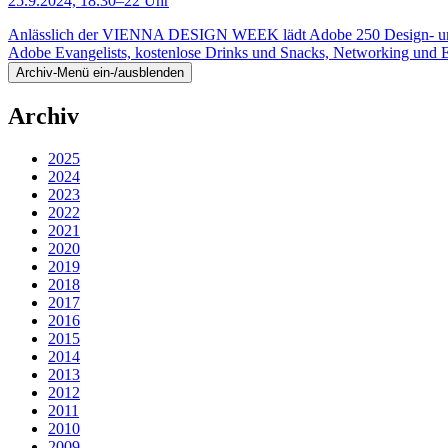
25.9.2024, 18.30–22 Uhr
Anlässlich der VIENNA DESIGN WEEK lädt Adobe 250 Design- und Gra
Adobe Evangelists, kostenlose Drinks und Snacks, Networking und 
Archiv-Menü ein-/ausblenden
Archiv
2025
2024
2023
2022
2021
2020
2019
2018
2017
2016
2015
2014
2013
2012
2011
2010
2009