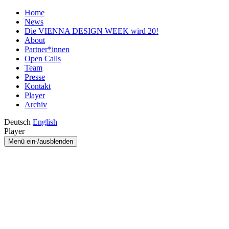
Home
News
Die VIENNA DESIGN WEEK wird 20!
About
Partner*innen
Open Calls
Team
Presse
Kontakt
Player
Archiv
Deutsch
English
Player
Menü ein-/ausblenden