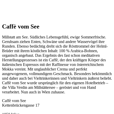
Caffè vom See
Millstatt am See. Südliches Lebensgefühl, ewige Sommerfrische.
Geruhsam ziehen Enten, Schwäne und andere Wasservögel ihre
Runden. Ebenso bedächtig dreht sich die Rösttrommel der Helml-
Brüder mit ihrem köstlichen Inhalt: 100 % Arabica-Bohnen,
organisch angebaut. Das Ergebnis des fast schon meditativen
Herstellungsprozesses ist ein Caffè, der den kräftigen Körper des
italienischen Espressos mit der Raffinesse von österreichischem
Mokka vereint. Mit unglaublicher Crema und perfekt
ausgewogenem, vollmundigem Geschmack. Besonders bekömmlich
und daher auch bei Vieltrinkerinnen und Vieltrinkern äußerst beliebt.
Caffè vom See wurde ursprünglich für den eigenen Hotelbetrieb –
die Villa Verdin am Millstättersee – geröstet und von Hand
verarbeitet. Nun auch in Wien zuhause.
Caffè vom See
Kettenbrückengasse 17