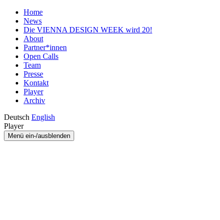
Home
News
Die VIENNA DESIGN WEEK wird 20!
About
Partner*innen
Open Calls
Team
Presse
Kontakt
Player
Archiv
Deutsch
English
Player
Menü ein-/ausblenden