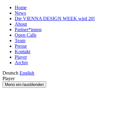
Home
News
Die VIENNA DESIGN WEEK wird 20!
About
Partner*innen
Open Calls
Team
Presse
Kontakt
Player
Archiv
Deutsch
English
Player
Menü ein-/ausblenden