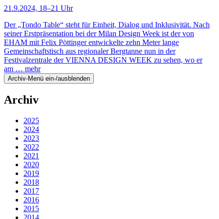
21.9.2024, 18–21 Uhr
Der „Tondo Table“ steht für Einheit, Dialog und Inklusivität. Nach
seiner Erstpräsentation bei der Milan Design Week ist der von
EHAM mit Felix Pöttinger entwickelte zehn Meter lange
Gemeinschaftstisch aus regionaler Bergtanne nun in der
Festivalzentrale der VIENNA DESIGN WEEK zu sehen, wo er
am …
mehr
Archiv-Menü ein-/ausblenden
Archiv
2025
2024
2023
2022
2021
2020
2019
2018
2017
2016
2015
2014