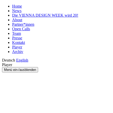
Home
News
Die VIENNA DESIGN WEEK wird 20!
About
Partner*innen
Open Calls
Team
Presse
Kontakt
Player
Archiv
Deutsch
English
Player
Menü ein-/ausblenden