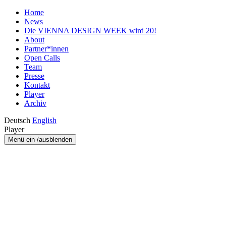
Home
News
Die VIENNA DESIGN WEEK wird 20!
About
Partner*innen
Open Calls
Team
Presse
Kontakt
Player
Archiv
Deutsch
English
Player
Menü ein-/ausblenden