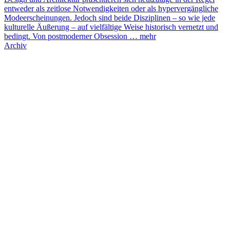
entweder als zeitlose Notwendigkeiten oder als hypervergängliche
Modeerscheinungen. Jedoch sind beide Disziplinen – so wie jede
kulturelle Äußerung – auf vielfältige Weise historisch vernetzt und
bedingt. Von postmoderner Obsession …
mehr
Archiv