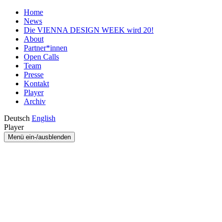
Home
News
Die VIENNA DESIGN WEEK wird 20!
About
Partner*innen
Open Calls
Team
Presse
Kontakt
Player
Archiv
Deutsch
English
Player
Menü ein-/ausblenden