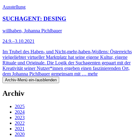
Ausstellung
SUCHAGENT: DESING
willhaben, Johanna Pichlbauer
24.9.–3.10.2021
Im Trubel des Haben- und Nicht-mehr-haben-Wollens: Österreichs
vielgeliebter virtueller Marktplatz hat seine eigene Kultur, eigene
Rituale und Originale. Die Logik der Suchagenten gepaart mit der
Kreativität seiner Nutzer*innen ergeben einen faszinierenden Ort,
dem Johanna Pichlbauer gemeinsam mit …
mehr
Archiv-Menü ein-/ausblenden
Archiv
2025
2024
2023
2022
2021
2020