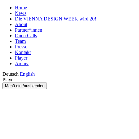
Home
News
Die VIENNA DESIGN WEEK wird 20!
About
Partner*innen
Open Calls
Team
Presse
Kontakt
Player
Archiv
Deutsch
English
Player
Menü ein-/ausblenden