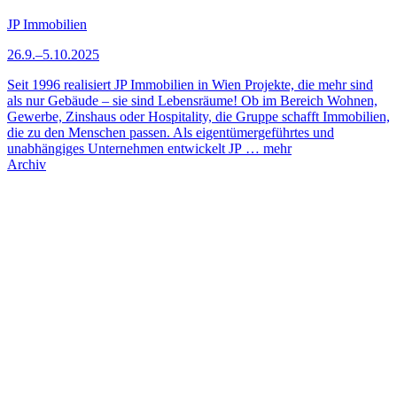
JP Immobilien
26.9.–5.10.2025
Seit 1996 realisiert JP Immobilien in Wien Projekte, die mehr sind
als nur Gebäude – sie sind Lebensräume! Ob im Bereich Wohnen,
Gewerbe, Zinshaus oder Hospitality, die Gruppe schafft Immobilien,
die zu den Menschen passen. Als eigentümergeführtes und
unabhängiges Unternehmen entwickelt JP …
mehr
Archiv