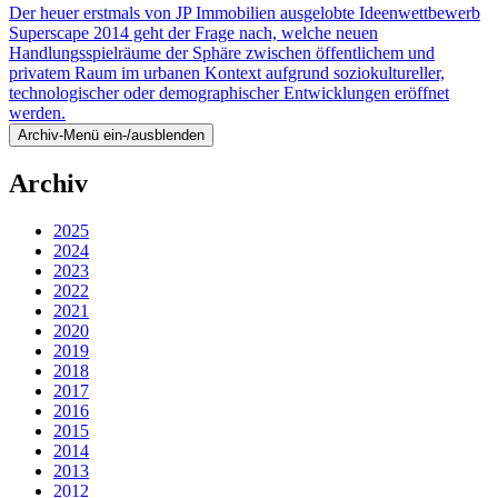
Der heuer erstmals von JP Immobilien ausgelobte Ideenwettbewerb
Superscape 2014 geht der Frage nach, welche neuen
Handlungsspielräume der Sphäre zwischen öffentlichem und
privatem Raum im urbanen Kontext aufgrund soziokultureller,
technologischer oder demo­graphischer Entwicklungen eröffnet
werden.
Archiv-Menü ein-/ausblenden
Archiv
2025
2024
2023
2022
2021
2020
2019
2018
2017
2016
2015
2014
2013
2012