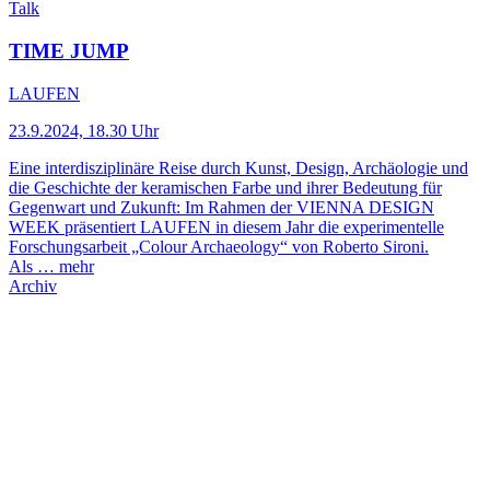
Talk
TIME JUMP
LAUFEN
23.9.2024, 18.30 Uhr
Eine interdisziplinäre Reise durch Kunst, Design, Archäologie und
die Geschichte der keramischen Farbe und ihrer Bedeutung für
Gegenwart und Zukunft: Im Rahmen der VIENNA DESIGN
WEEK präsentiert LAUFEN in diesem Jahr die experimentelle
Forschungsarbeit „Colour Archaeology“ von Roberto Sironi.
Als …
mehr
Archiv