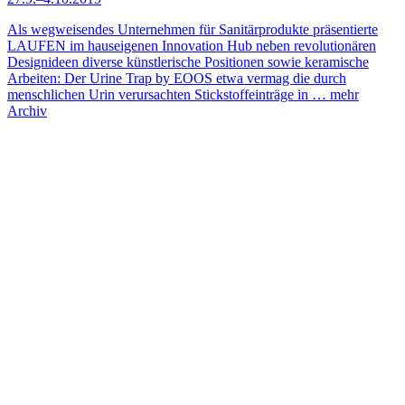
Als wegweisendes Unternehmen für Sanitärprodukte präsentierte
LAUFEN im hauseigenen Innovation Hub neben revolutionären
Designideen diverse künstlerische Positionen sowie keramische
Arbeiten: Der Urine Trap by EOOS etwa vermag die durch
menschlichen Urin verursachten Stickstoffeinträge in …
mehr
Archiv