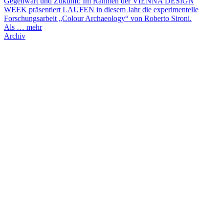
Gegenwart und Zukunft: Im Rahmen der VIENNA DESIGN
WEEK präsentiert LAUFEN in diesem Jahr die experimentelle
Forschungsarbeit „Colour Archaeology“ von Roberto Sironi.
Als …
mehr
Archiv