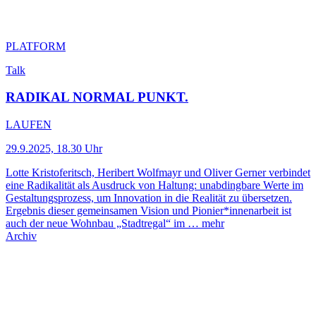
PLATFORM
Talk
RADIKAL NORMAL PUNKT.
LAUFEN
29.9.2025, 18.30 Uhr
Lotte Kristoferitsch, Heribert Wolfmayr und Oliver Gerner verbindet
eine Radikalität als Ausdruck von Haltung: unabdingbare Werte im
Gestaltungsprozess, um Innovation in die Realität zu übersetzen.
Ergebnis dieser gemeinsamen Vision und Pionier*innenarbeit ist
auch der neue Wohnbau „Stadtregal“ im …
mehr
Archiv