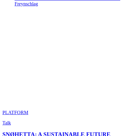
Freynschlag
PLATFORM
Talk
SNØHETTA: A SUSTAINABLE FUTURE