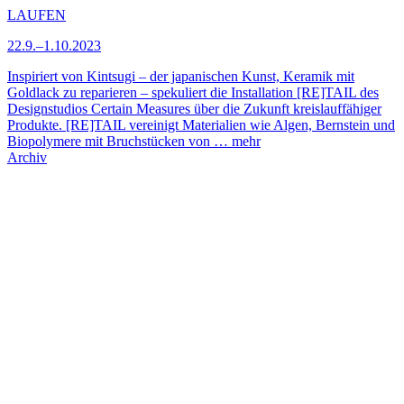
LAUFEN
22.9.–1.10.2023
Inspiriert von Kintsugi – der japanischen Kunst, Keramik mit
Goldlack zu reparieren – spekuliert die Installation [RE]TAIL des
Designstudios Certain Measures über die Zukunft kreislauffähiger
Produkte. [RE]TAIL vereinigt Materialien wie Algen, Bernstein und
Biopolymere mit Bruchstücken von …
mehr
Archiv