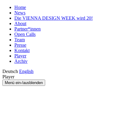
Home
News
Die VIENNA DESIGN WEEK wird 20!
About
Partner*innen
Open Calls
Team
Presse
Kontakt
Player
Archiv
Deutsch
English
Player
Menü ein-/ausblenden