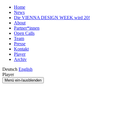
Home
News
Die VIENNA DESIGN WEEK wird 20!
About
Partner*innen
Open Calls
Team
Presse
Kontakt
Player
Archiv
Deutsch
English
Player
Menü ein-/ausblenden