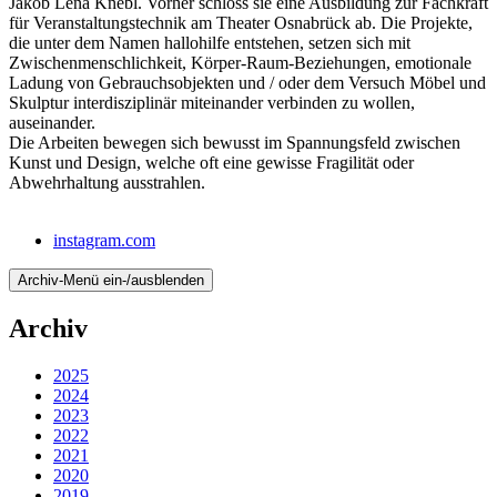
Jakob Lena Knebl. Vorher schloss sie eine Ausbildung zur Fachkraft
für Veranstaltungstechnik am Theater Osnabrück ab. Die Projekte,
die unter dem Namen hallohilfe entstehen, setzen sich mit
Zwischenmenschlichkeit, Körper-Raum-Beziehungen, emotionale
Ladung von Gebrauchsobjekten und / oder dem Versuch Möbel und
Skulptur interdisziplinär miteinander verbinden zu wollen,
auseinander.
Die Arbeiten bewegen sich bewusst im Spannungsfeld zwischen
Kunst und Design, welche oft eine gewisse Fragilität oder
Abwehrhaltung ausstrahlen.
instagram.com
Archiv-Menü ein-/ausblenden
Archiv
2025
2024
2023
2022
2021
2020
2019