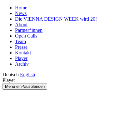
Home
News
Die VIENNA DESIGN WEEK wird 20!
About
Partner*innen
Open Calls
Team
Presse
Kontakt
Player
Archiv
Deutsch
English
Player
Menü ein-/ausblenden