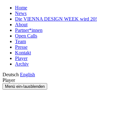
Home
News
Die VIENNA DESIGN WEEK wird 20!
About
Partner*innen
Open Calls
Team
Presse
Kontakt
Player
Archiv
Deutsch
English
Player
Menü ein-/ausblenden