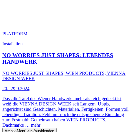
PLATFORM
Installation
NO WORRIES JUST SHAPES: LEBENDES
HANDWERK
NO WORRIES JUST SHAPES, WIEN PRODUCTS, VIENNA
DESIGN WEEK
20.–29.9.2024
Dass die Tafel des Wiener Handwerks mehr als reich gedeckt ist,
weiß die VIENNA DESIGN WEEK seit Langem. Üppig
angerichtet sind Geschichten, Materialien, Fertigkeiten, Formen voll
lebendiger Tradition. Fehlt nur noch die entsprechende Einladung
zum Festmahl: Gemeinsam haben WIEN PRODUCTS,
Dachmarke …
mehr
Archiv-Menü ein-/ausblenden