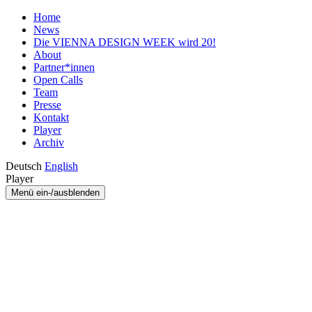
Home
News
Die VIENNA DESIGN WEEK wird 20!
About
Partner*innen
Open Calls
Team
Presse
Kontakt
Player
Archiv
Deutsch
English
Player
Menü ein-/ausblenden