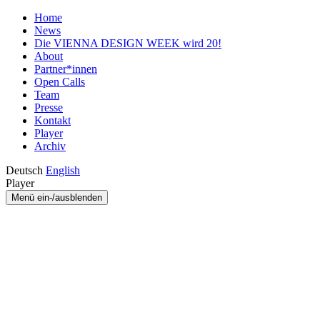
Home
News
Die VIENNA DESIGN WEEK wird 20!
About
Partner*innen
Open Calls
Team
Presse
Kontakt
Player
Archiv
Deutsch
English
Player
Menü ein-/ausblenden