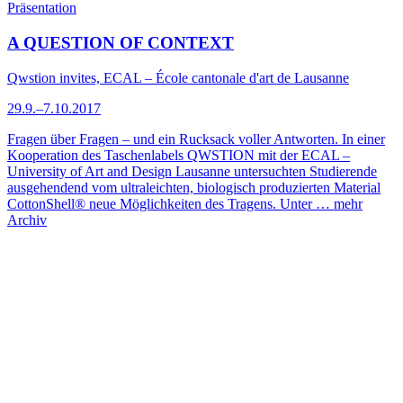
Präsentation
A QUESTION OF CONTEXT
Qwstion invites, ECAL – École cantonale d'art de Lausanne
29.9.–7.10.2017
Fragen über Fragen – und ein Rucksack voller Antworten. In einer
Kooperation des Taschenlabels QWSTION mit der ECAL –
University of Art and Design Lausanne untersuchten Studierende
ausgehendend vom ultraleichten, biologisch produzierten Material
CottonShell® neue Möglichkeiten des Tragens. Unter …
mehr
Archiv