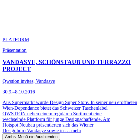
PLATFORM
Präsentation
VANDASYE, SCHÖNSTAUB UND TERRAZZO
PROJECT
Qwstion invites, Vandasye
30.9.–8.10.2016
Aus Supermarkt wurde Design Super Store. In seiner neu eröffneten
Wien-Dependance bietet das Schweizer Taschenlabel
QWSTION neben einem regulären Sortiment eine
wechselnde Plattform für junge Designschaffende. Am
Hotspot Neubau präsentierten sich das Wiener
Designbüro Vandasye sowie in …
mehr
Archiv-Menü ein-/ausblenden