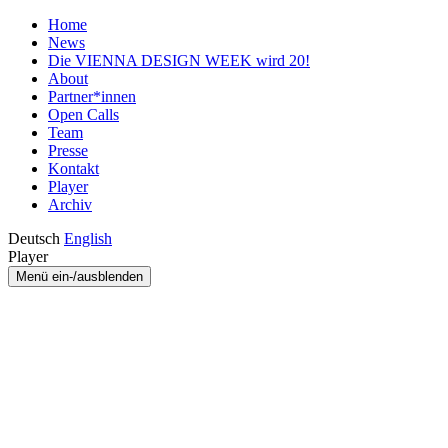
Home
News
Die VIENNA DESIGN WEEK wird 20!
About
Partner*innen
Open Calls
Team
Presse
Kontakt
Player
Archiv
Deutsch
English
Player
Menü ein-/ausblenden