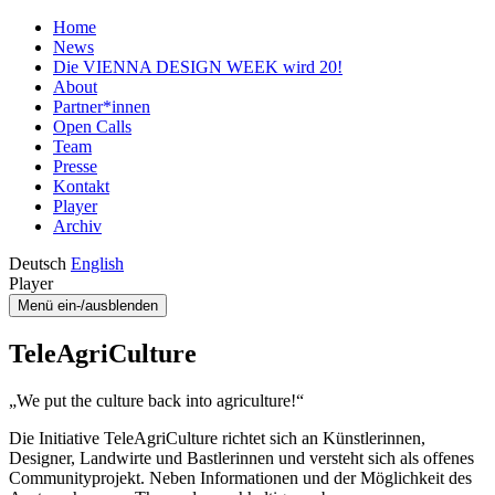
Home
News
Die VIENNA DESIGN WEEK wird 20!
About
Partner*innen
Open Calls
Team
Presse
Kontakt
Player
Archiv
Deutsch
English
Player
Menü ein-/ausblenden
TeleAgriCulture
„We put the culture back into agriculture!“
Die Initiative TeleAgriCulture richtet sich an Künstlerinnen,
Designer, Landwirte und Bastlerinnen und versteht sich als offenes
Communityprojekt. Neben Informationen und der Möglichkeit des