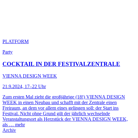
PLATFORM
Party
COCKTAIL IN DER FESTIVALZENTRALE
VIENNA DESIGN WEEK
21.9.2024, 17–22 Uhr
Zum ersten Mal zieht die großjährige (18!) VIENNA DESIGN
WEEK in einen Neubau und schafft mit der Zentrale einen
Freiraum, an dem vor allem eines gelingen soll: der Start ins
Festival. Nicht ohne Grund gilt der jährlich wechselnde
Veranstaltungsort als Herzstück der VIENNA DESIGN WEEK,
als …
mehr
Archiv