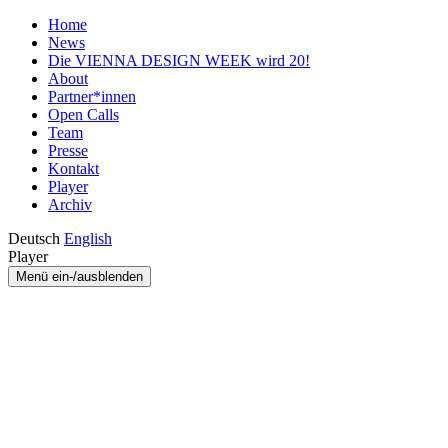
Home
News
Die VIENNA DESIGN WEEK wird 20!
About
Partner*innen
Open Calls
Team
Presse
Kontakt
Player
Archiv
Deutsch
English
Player
Menü ein-/ausblenden