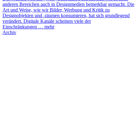
anderen Bereichen auch in Designmedien bemerkbar gemacht. Die
Art und Weise, wie wir Bilder, Werbung und Kritik zu
Designobjekten und -räumen konsumieren, hat sich grundlegend
verändert. Digitale Kanäle scheinen viele der
Einschränkungen …
mehr
Archiv