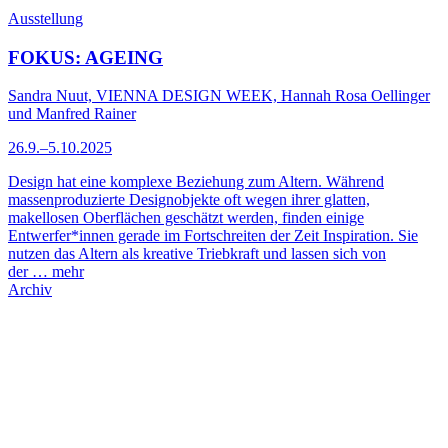
Ausstellung
FOKUS: AGEING
Sandra Nuut, VIENNA DESIGN WEEK, Hannah Rosa Oellinger
und Manfred Rainer
26.9.–5.10.2025
Design hat eine komplexe Beziehung zum Altern. Während
massenproduzierte Designobjekte oft wegen ihrer glatten,
makellosen Oberflächen geschätzt werden, finden einige
Entwerfer*innen gerade im Fortschreiten der Zeit Inspiration. Sie
nutzen das Altern als kreative Triebkraft und lassen sich von
der …
mehr
Archiv