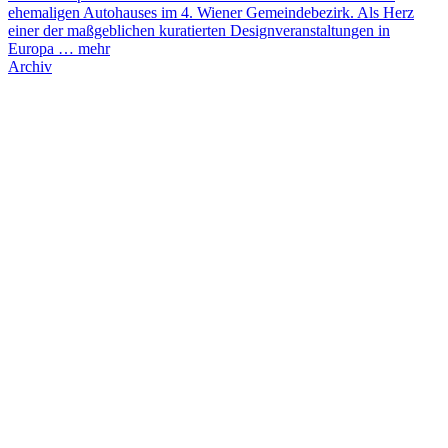
ehemaligen Autohauses im 4. Wiener Gemeindebezirk. Als Herz
einer der maßgeblichen kuratierten Designveranstaltungen in
Europa …
mehr
Archiv