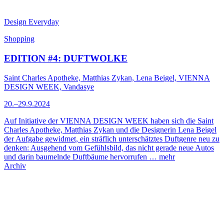
Design Everyday
Shopping
EDITION #4: DUFTWOLKE
Saint Charles Apotheke, Matthias Zykan, Lena Beigel, VIENNA
DESIGN WEEK, Vandasye
20.–29.9.2024
Auf Initiative der VIENNA DESIGN WEEK haben sich die Saint
Charles Apotheke, Matthias Zykan und die Designerin Lena Beigel
der Aufgabe gewidmet, ein sträflich unterschätztes Duftgenre neu zu
denken: Ausgehend vom Gefühlsbild, das nicht gerade neue Autos
und darin baumelnde Duftbäume hervorrufen …
mehr
Archiv