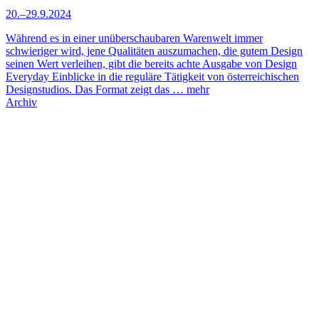
20.–29.9.2024
Während es in einer unüberschaubaren Warenwelt immer
schwieriger wird, jene Qualitäten auszumachen, die gutem Design
seinen Wert verleihen, gibt die bereits achte Ausgabe von Design
Everyday Einblicke in die reguläre Tätigkeit von österreichischen
Designstudios. Das Format zeigt das …
mehr
Archiv