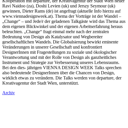
Kooperation mit departure, der Kreativagentur der Stadt Wien heuer
Ravi Naidoo (za), Doshi Levien (uk) und Jerszy Seymour (uk)
gewinnen, Dieter Rams (de) ist angefragt (aktuelle Info hierzu auf
www.viennadesignweek.at). Thema der Vorträge ist der Wandel –
„Change“ – und Jede/r der geladenen Talkgäste wird das Thema aus
dem eigenen Blickwinkel und der eigenen Arbeitserfahrung heraus
beleuchten. „Change“ fragt einmal mehr nach der zentralen
Bedeutung von Design als Katalysator und Wegbereiter
gesellschaftlichen Wandels. Die Globalsierung bewirkt eminente
Veränderungen in unserer Gesellschaft und konfrontiert
DesignerInnen mit Fragestellungen zu soziale und ökologischer
Verantwortung und mit der Rolle von Design als ganzheitliches
Instrument und Strategie zur Verbesserung unseres Lebensraums.
Bei den dies- jährigen VIENNA DESIGN WEEK Talks sprechen
also bedeutende DesignerInnen über die Chancen von Design,
wirklich etwas zu verändern. Die Talks werden von departure, der
Kreativagentur der Stadt Wien, unterstützt.
Archiv