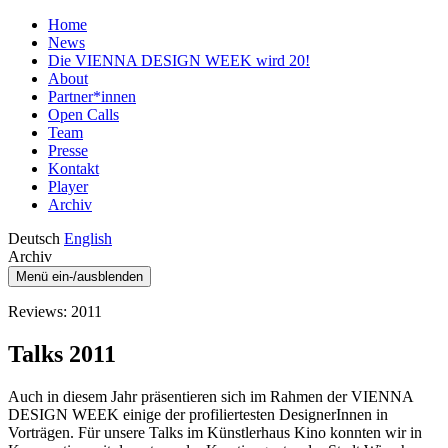
Home
News
Die VIENNA DESIGN WEEK wird 20!
About
Partner*innen
Open Calls
Team
Presse
Kontakt
Player
Archiv
Deutsch
English
Archiv
Menü ein-/ausblenden
Reviews: 2011
Talks 2011
Auch in diesem Jahr präsentieren sich im Rahmen der VIENNA
DESIGN WEEK einige der profiliertesten DesignerInnen in
Vorträgen. Für unsere Talks im Künstlerhaus Kino konnten wir in