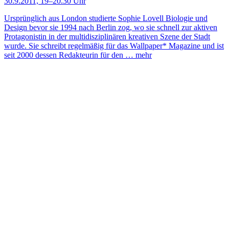
30.9.2011, 19–20.30 Uhr
Ursprünglich aus London studierte Sophie Lovell Biologie und
Design bevor sie 1994 nach Berlin zog, wo sie schnell zur aktiven
Protagonistin in der multidisziplinären kreativen Szene der Stadt
wurde. Sie schreibt regelmäßig für das Wallpaper* Magazine und ist
seit 2000 dessen Redakteurin für den …
mehr