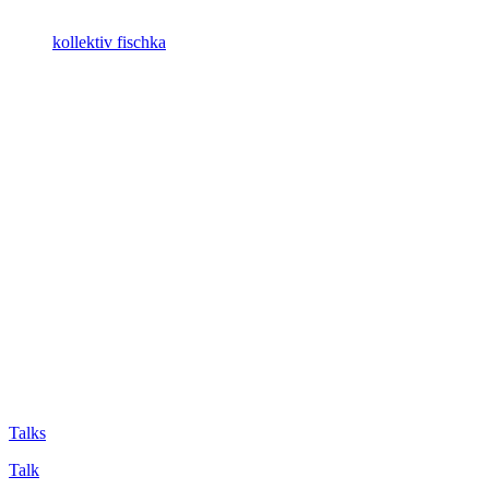
kollektiv fischka
Talks
Talk