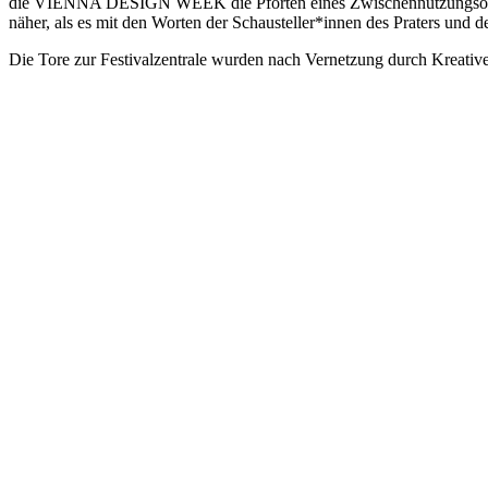
die VIENNA DESIGN WEEK die Pforten eines Zwischennutzungsobjekts
näher, als es mit den Worten der Schausteller*innen des Praters und d
Die Tore zur Festivalzentrale wurden nach Vernetzung durch Kreativ