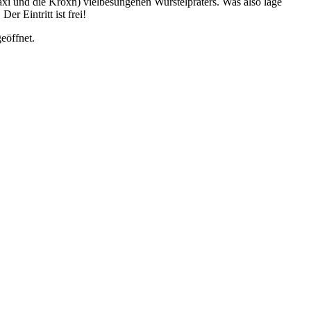
 und die Kroxn) vielbesungenen Wurstelpraters. Was also läge
r Eintritt ist frei!
eöffnet.