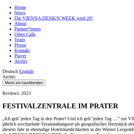
Home
News
Die VIENNA DESIGN WEEK wird 20!
About
Partner*innen
Open Calls
Team
Presse
Kontakt
Player
Archiv
Deutsch
English
Archiv
Menü ein-/ausblenden
Reviews: 2023
FESTIVALZENTRALE IM PRATER
„Ich geh’ jeden Tag in den Prater! Und ich geh’ jeden Tag …“ zur 
jährlich wechselnde Veranstaltungsort als geografisches Herzstück 
diesem Jahr in ehemalige Hotelräumlichkeiten in der Wiener Leopold