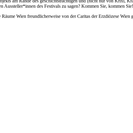
 am Rande des geschichtsträchtigen und (nicht nur von Krixi, Kraxi
en Aussteller*innen des Festivals zu sagen? Kommen Sie, kommen Sie! De
e Räume Wien freundlicherweise von der Caritas der Erzdiözese Wien g