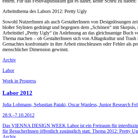
einem. Für das Festivalpublikum gilt es daher, keine Scheu zu haben: 
Arbeitsthema des Labors 2012: Pretty Ugly
Sowohl NutzerInnen als auch GestalterInnen von Designlösungen zeige
bloßer Stylisten gedrängt und begegnen dem „Schönen“ mit Skepsis, r
Arbeitstitel „Pretty Ugly“ (in Anlehnung an das gleichnamige Buc
Thema machen – ob GestalterInnen sich von Alltagskultur und Trash i
Gemachtes konfrontativ in ihre Arbeit einschleusen oder Fehler als p
menschlicher Dimension gewinnt.
Archiv
Labor
Work in Progress
Labor 2012
Julia Lohmann, Sebastian Pataki, Oscar Wanless, Junior Research Fe
28.9.–7.10.2012
Das VIENNA DESIGN WEEK Labor ist ein Freiraum für interdisziplinä
für BesucherInnen öffentlich zugänglich statt. Thema 2012: Pretty
Archiv