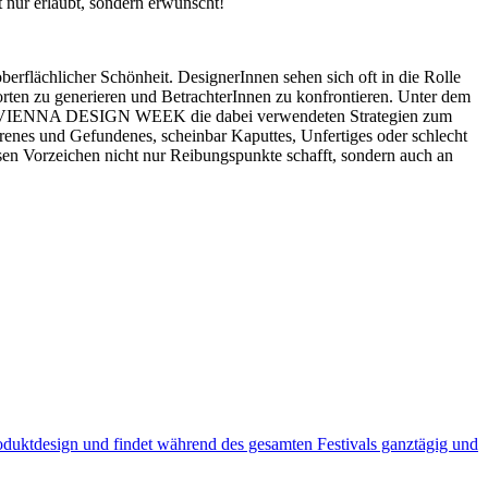
t nur erlaubt, sondern erwünscht!
rflächlicher Schönheit. DesignerInnen sehen sich oft in die Rolle
orten zu generieren und BetrachterInnen zu konfrontieren. Unter dem
r der VIENNA DESIGN WEEK die dabei verwendeten Strategien zum
orenes und Gefundenes, scheinbar Kaputtes, Unfertiges oder schlecht
iesen Vorzeichen nicht nur Reibungspunkte schafft, sondern auch an
duktdesign und findet während des gesamten Festivals ganztägig und