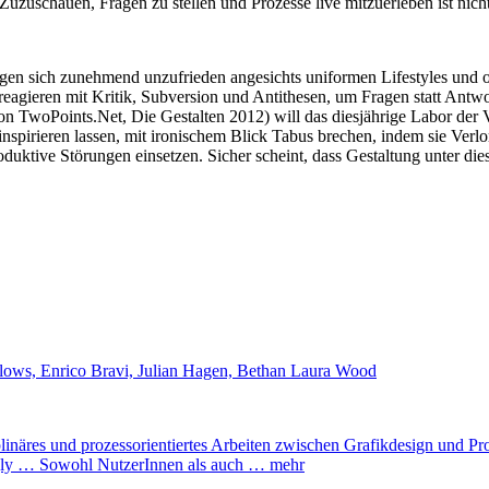
Zuzuschauen, Fragen zu stellen und Prozesse live mitzuerleben ist nich
n sich zunehmend unzufrieden angesichts uniformen Lifestyles und obe
eagieren mit Kritik, Subversion und Antithesen, um Fragen statt Antw
h von TwoPoints.Net, Die Gestalten 2012) will das diesjährige Labo
nspirieren lassen, mit ironischem Blick Tabus brechen, indem sie Verl
roduktive Störungen einsetzen. Sicher scheint, dass Gestaltung unter d
llows, Enrico Bravi, Julian Hagen, Bethan Laura Wood
res und prozessorientiertes Arbeiten zwischen Grafikdesign und Pro
 Ugly … Sowohl NutzerInnen als auch …
mehr