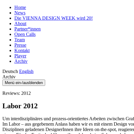
Home
News
Die VIENNA DESIGN WEEK wird 20!
About
Partner*innen
Open Calls
Team
Presse
Kontakt
Player
Archiv
Deutsch
English
Archiv
Menü ein-/ausblenden
Reviews: 2012
Labor 2012
Um interdisziplinäres und prozess-orientiertes Arbeiten zwischen G
Im Labor – aus gegebenem Anlass haben wir es mit einem Design von 
Disziplinen geladenen DesignerInnen ihre Ideen on-the-spot, reagiere