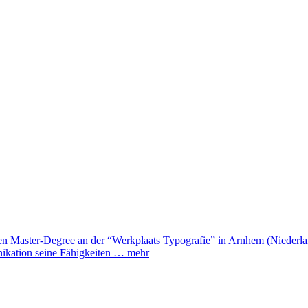
nen Master-Degree an der “Werkplaats Typografie” in Arnhem (Niederlande
nikation seine Fähigkeiten …
mehr