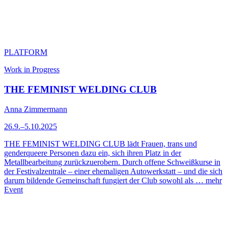
PLATFORM
Work in Progress
THE FEMINIST WELDING CLUB
Anna Zimmermann
26.9.–5.10.2025
THE FEMINIST WELDING CLUB lädt Frauen, trans und
genderqueere Personen dazu ein, sich ihren Platz in der
Metallbearbeitung zurückzuerobern. Durch offene Schweißkurse in
der Festivalzentrale – einer ehemaligen Autowerkstatt – und die sich
darum bildende Gemeinschaft fungiert der Club sowohl als …
mehr
Event