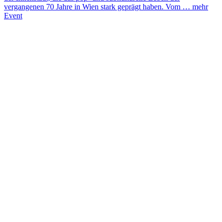
vergangenen 70 Jahre in Wien stark geprägt haben. Vom …
mehr
Event