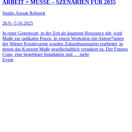
ARBEIT × MUSSE – SZENARIEN FÜR 2035
Studio Anouk Rehorek
26.9.–5.10.2025
In einer Gegenwart, in der Zeit als knappste Ressource gilt, wird
Muße zur radikalen Praxis. In einem Workshop mit Akteur*innen
der Wiener Kreativszene wurden Zukunftsszenarien erarbeitet, in
denen das Konzept Muße gesellschaftlich verankert ist. Der Futures
Cone, eine begehbare Installation und …
mehr
Event