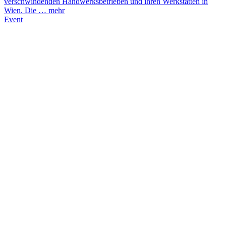
verschwindenden Handwerksbetrieben und ihren Werkstätten in
Wien. Die …
mehr
Event