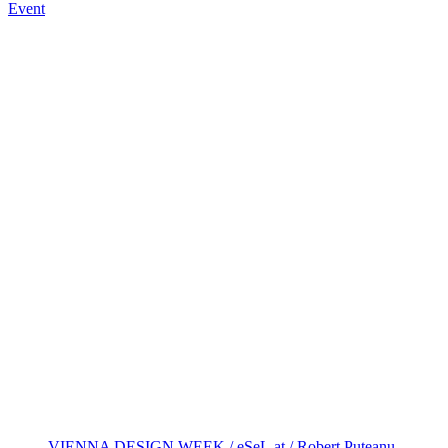
Event
VIENNA DESIGN WEEK / eSeL.at / Robert Puteanu