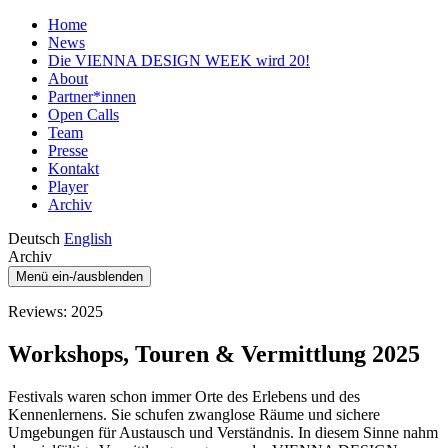
Home
News
Die VIENNA DESIGN WEEK wird 20!
About
Partner*innen
Open Calls
Team
Presse
Kontakt
Player
Archiv
Deutsch
English
Archiv
Menü ein-/ausblenden
Reviews: 2025
Workshops, Touren & Vermittlung 2025
Festivals waren schon immer Orte des Erlebens und des
Kennenlernens. Sie schufen zwanglose Räume und sichere
Umgebungen für Austausch und Verständnis. In diesem Sinne nahm