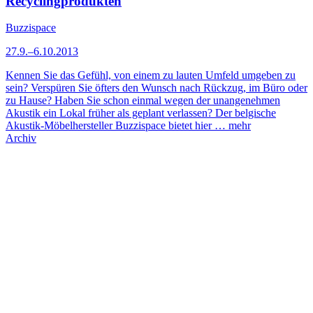
Recyclingprodukten
Buzzispace
27.9.–6.10.2013
Kennen Sie das Gefühl, von einem zu lauten Umfeld umgeben zu
sein? Verspüren Sie öfters den Wunsch nach Rückzug, im Büro oder
zu Hause? Haben Sie schon einmal wegen der unangenehmen
Akustik ein Lokal früher als geplant verlassen? Der belgische
Akustik-Möbelhersteller Buzzispace bietet hier …
mehr
Archiv