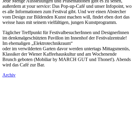
Jede Menge Ausstellungen und Präsentationen gibt es zu sehen,
außerdem at your service: Das Pop-up-Café und unser Infopoint, wo
es alle Informationen zum Festival gibt. Und wer einen Abstecher
vom Design zur Bildenden Kunst machen will, findet eben dort das
weisse haus mit seinem vielfältigen, jungen Kunstprogramm.
Täglicher Treffpunkt für FestivalbesucherInnen und DesignerInnen
im denkmalgeschützten Pavillon im Innenhof der Festivalzentrale!
Im ehemaligen „Elektrotechnikraum“
oder im verwilderten Garten davor werden untertags Mittagsmenüs,
Klassiker der Wiener Kaffeehauskultur und am Wochenende
Brunch geboten (Mobiliar by MARCH GUT und Thonet!). Abends
wird das Café zur Bar.
Archiv