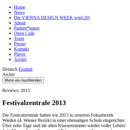
Home
News
Die VIENNA DESIGN WEEK wird 20!
About
Partner*innen
Open Calls
Team
Presse
Kontakt
Player
Archiv
Deutsch
English
Archiv
Menü ein-/ausblenden
Reviews: 2013
Festivalzentrale 2013
Die Festivalzentrale haben wir 2013 in unserem Fokusbezirk
Wieden (4. Wiener Bezirk) in einer ehemaligen Schule eingerichtet.
Über zehn Tage sind die alten Klassenzimmer wieder voller Leben!