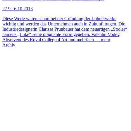
27.9.–6.10.2013
Diese Werte waren schon bei der Gründung der Lohnerwerke
wichtig und werden das Unternehmen auch in Zukunft tragen. Die
Industriedesignerin Clarissa Prunbauer hat dem neuartigen „Stroler“
namens „Luke“ seine prägnante Form gegeben. Valentin Vodev,
Absolvent des Royal Collegeof Art und mehrfach …
mehr
Archiv