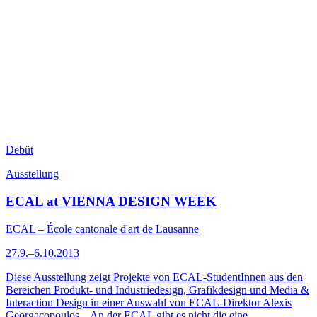
Debüt
Ausstellung
ECAL at VIENNA DESIGN WEEK
ECAL – École cantonale d'art de Lausanne
27.9.–6.10.2013
Diese Ausstellung zeigt Projekte von ECAL-StudentInnen aus den
Bereichen Produkt- und Industriedesign, Grafikdesign und Media &
Interaction Design in einer Auswahl von ECAL-Direktor Alexis
Georgacopoulos. „An der ECAL gibt es nicht die eine