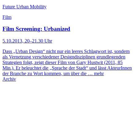
Future Urban Mobility
Film
Film Screening: Urbanized
5.10.2013, 20–21.30 Uhr
Dass „Urban Design“ nicht nur ein leeres Schlagwort ist, sondern
als Vernetzung verschiedener Designdisziplinen grundlegenden
Strategien folgt, zeigt dieser Film von Gary Hustwit (2011, 85
Min.). Er beleuchtet die „Sprache der Stadt“ und lässt AkteurInnen
der Branche zu Wort kommen, um über die …
mehr
Archiv