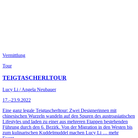
Vermittlung
Tour
TEIGTASCHERLTOUR
Lucy Li / Angela Neubauer
17.–23.9.2022
Eine ganz legale Teigtascherltour: Zwei Designerinnen mit
chinesischen Wurzeln wandeln auf den Spuren des austroasiatischen
Lifestyles und laden zu einer aus mehreren Etappen bestehenden
Führung durch den 6. Bezirk. Von der Migration in den Westen bis
zum kulinarischen Kuddelmuddel machen Lucy Li …
mehr