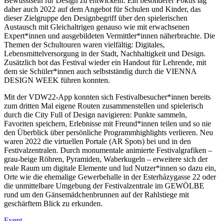
Bewusstsein für Design zu entwickeln. Ein besonderer Fokus lag
daher auch 2022 auf dem Angebot für Schulen und Kinder, das
dieser Zielgruppe den Designbegriff über den spielerischen
Austausch mit Gleichaltrigen genauso wie mit erwachsenen
Expert*innen und ausgebildeten Vermittler*innen näherbrachte. Die
Themen der Schultouren waren vielfältig: Digitales,
Lebensmittelversorgung in der Stadt, Nachhaltigkeit und Design.
Zusätzlich bot das Festival wieder ein Handout für Lehrende, mit
dem sie Schüler*innen auch selbstständig durch die VIENNA
DESIGN WEEK führen konnten.
Mit der VDW22-App konnten sich Festivalbesucher*innen bereits
zum dritten Mal eigene Routen zusammenstellen und spielerisch
durch die City Full of Design navigieren: Punkte sammeln,
Favoriten speichern, Erlebnisse mit Freund*innen teilen und so nie
den Überblick über persönliche Programmhighlights verlieren. Neu
waren 2022 die virtuellen Portale (AR Spots) bei und in den
Festivalzentralen. Durch monumentale animierte Festivalgrafiken –
grau-beige Röhren, Pyramiden, Waberkugeln – erweitere sich der
reale Raum um digitale Elemente und lud Nutzer*innen so dazu ein,
Orte wie die ehemalige Gewerbehalle in der Esterházygasse 22 oder
die unmittelbare Umgebung der Festivalzentrale im GEWÖLBE
rund um den Gänsemädchenbrunnen auf der Rahlstiege mit
geschärftem Blick zu erkunden.
Event