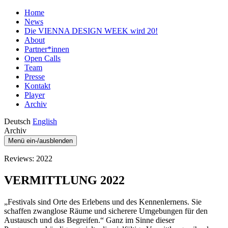
Home
News
Die VIENNA DESIGN WEEK wird 20!
About
Partner*innen
Open Calls
Team
Presse
Kontakt
Player
Archiv
Deutsch
English
Archiv
Menü ein-/ausblenden
Reviews: 2022
VERMITTLUNG 2022
„Festivals sind Orte des Erlebens und des Kennenlernens. Sie
schaffen zwanglose Räume und sicherere Umgebungen für den
Austausch und das Begreifen.“ Ganz im Sinne dieser