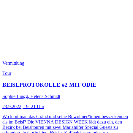
Vermittlung
Tour
BEISLPROTOKOLLE #2 MIT ODIE
Sophie Lingg, Helena Schmidt
23.9.2022, 19–21 Uhr
Wo lernt man das Grätzl und seine Bewohner*innen besser kennen
als im Beisl? Die VIENNA DESIGN WEEK lädt dazu ein, den
Bezirk bei Beisltouren mit zwei Mariahilfer Special Guests zu
erkunden. In Gastgärten, Beisln, Kaffeehäusern oder am