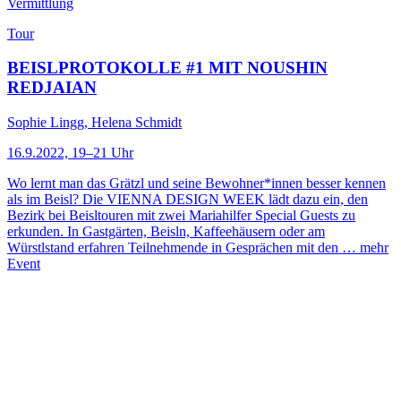
Vermittlung
Tour
BEISLPROTOKOLLE #1 MIT NOUSHIN
REDJAIAN
Sophie Lingg, Helena Schmidt
16.9.2022, 19–21 Uhr
Wo lernt man das Grätzl und seine Bewohner*innen besser kennen
als im Beisl? Die VIENNA DESIGN WEEK lädt dazu ein, den
Bezirk bei Beisltouren mit zwei Mariahilfer Special Guests zu
erkunden. In Gastgärten, Beisln, Kaffeehäusern oder am
Würstlstand erfahren Teilnehmende in Gesprächen mit den …
mehr
Event