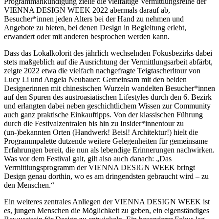
Programmankündigung zielte die vielfältige Vermittlungsreihe der
VIENNA DESIGN WEEK 2022 abermals darauf ab,
Besucher*innen jeden Alters bei der Hand zu nehmen und
Angebote zu bieten, bei denen Design in Begleitung erlebt,
erwandert oder mit anderen besprochen werden kann.
Dass das Lokalkolorit des jährlich wechselnden Fokusbezirks dabei
stets maßgeblich auf die Ausrichtung der Vermittlungsarbeit abfärbt,
zeigte 2022 etwa die vielfach nachgefragte Teigtascherltour von
Lucy Li und Angela Neubauer: Gemeinsam mit den beiden
Designerinnen mit chinesischen Wurzeln wandelten Besucher*innen
auf den Spuren des austroasiatischen Lifestyles durch den 6. Bezirk
und erlangten dabei neben geschichtlichem Wissen zur Community
auch ganz praktische Einkauftipps. Von der klassischen Führung
durch die Festivalzentralen bis hin zu Insider*innentour zu
(un-)bekannten Orten (Handwerk! Beisl! Architektur!) hielt die
Programmpalette dutzende weitere Gelegenheiten für gemeinsame
Erfahrungen bereit, die nun als lebendige Erinnerungen nachwirken.
Was vor dem Festival galt, gilt also auch danach: „Das
Vermittlungsprogramm der VIENNA DESIGN WEEK bringt
Design genau dorthin, wo es am dringendsten gebraucht wird – zu
den Menschen.“
Ein weiteres zentrales Anliegen der VIENNA DESIGN WEEK ist
es, jungen Menschen die Möglichkeit zu geben, ein eigenständiges