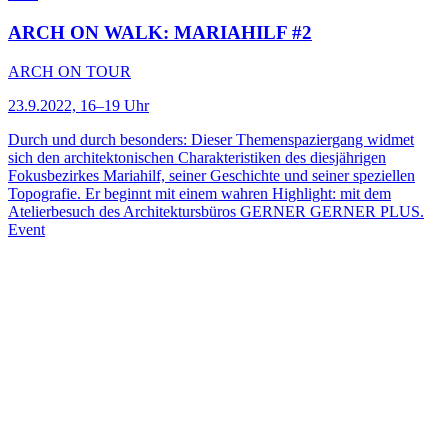
ARCH ON WALK: MARIAHILF #2
ARCH ON TOUR
23.9.2022, 16–19 Uhr
Durch und durch besonders: Dieser Themenspaziergang widmet
sich den architektonischen Charakteristiken des diesjährigen
Fokusbezirkes Mariahilf, seiner Geschichte und seiner speziellen
Topografie. Er beginnt mit einem wahren Highlight: mit dem
Atelierbesuch des Architektursbüros GERNER GERNER PLUS.
Event