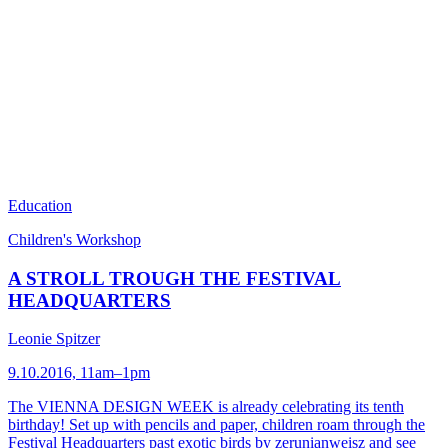
Education
Children's Workshop
A STROLL TROUGH THE FESTIVAL
HEADQUARTERS
Leonie Spitzer
9.10.2016, 11am–1pm
The VIENNA DESIGN WEEK is already celebrating its tenth
birthday! Set up with pencils and paper, children roam through the
Festival Headquarters past exotic birds by zerunianweisz and see