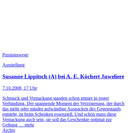
Passionswege
Ausstellung
Susanne Lippitsch (A) bei A. E. Köchert Juweliere
7.10.2008, 17 Uhr
Schmuck und Verpackung standen schon immer in enger
Verbindung. Der spannende Moment der Verzögerung, der durch
das mehr oder minder aufwändige Auspacken des Gegenstands
entsteht, ist beim Schenken essenziell. Und schön muss diese
Verpackung auch sein, sie soll das Geschenkte optimal zur
Geltung …
mehr
Archiv