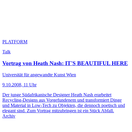
PLATFORM
Talk
Vortrag von Heath Nash: IT'S BEAUTIFUL HERE
Universität für angewandte Kunst Wien
9.10.2008, 11 Uhr
Der junge Südafrikanische Designer Heath Nash erarbeitet
Recycling-Designs aus Vorgefundenem und transformiert Dinge
und Material in Low-Tech zu Objekten, die dennoch poetisch und
elegant sind. Zum Vortrag mitzubringen ist ein Stück Abfall.
Archiv