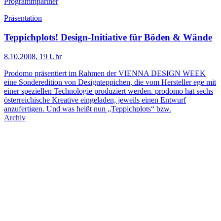
Programmpartner
Präsentation
Teppichplots! Design-Initiative für Böden & Wände
8.10.2008, 19 Uhr
Prodomo präsentiert im Rahmen der VIENNA DESIGN WEEK
eine Sonderedition von Designteppichen, die vom Hersteller ege mit
einer speziellen Technologie produziert werden. prodomo hat sechs
österreichische Kreative eingeladen, jeweils einen Entwurf
anzufertigen. Und was heißt nun „Teppichplots“ bzw.
Archiv