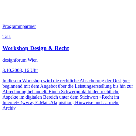
Programmpartner
Talk
Workshop Design & Recht
designforum Wien
3.10.2008, 16 Uhr
In diesem Workshop wird die rechtliche Absicherung der Designer
beginnend mit dem Angebot über die Leistungserstellung bis hin zur
Abrechnung behandelt. Einen Schwerpunkt bilden rechtliche
Aspekte im digitalen Bereich unter dem Stichwort »Recht im
Internet« (www, E-Mail-Akquisition, Hinweise und …
mehr
Archiv