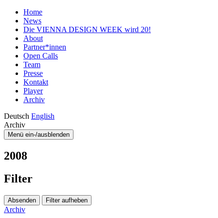
Home
News
Die VIENNA DESIGN WEEK wird 20!
About
Partner*innen
Open Calls
Team
Presse
Kontakt
Player
Archiv
Deutsch
English
Archiv
Menü ein-/ausblenden
2008
Filter
Absenden
Filter aufheben
Archiv