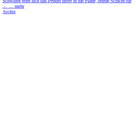
Schwung reibt sich das Pendel tiefer in die Platte, bringt Schicht für
… …
mehr
Archiv