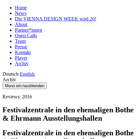
Home
News
Die VIENNA DESIGN WEEK wird 20!
About
Partner*innen
Open Calls
Team
Presse
Kontakt
Player
Archiv
Deutsch
English
Archiv
Menü ein-/ausblenden
Reviews: 2016
Festivalzentrale in den ehemaligen Bothe
& Ehrmann Ausstellungshallen
Festivalzentrale in den ehemaligen Bothe