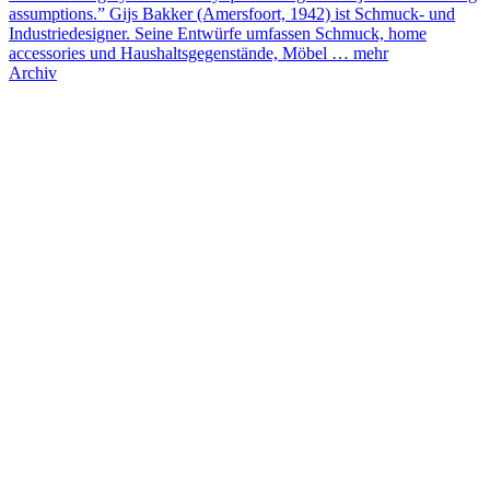
assumptions.” Gijs Bakker (Amersfoort, 1942) ist Schmuck- und
Industriedesigner. Seine Entwürfe umfassen Schmuck, home
accessories und Haushaltsgegenstände, Möbel …
mehr
Archiv