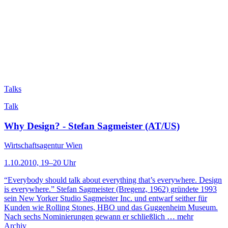
Talks
Talk
Why Design? - Stefan Sagmeister (AT/US)
Wirtschaftsagentur Wien
1.10.2010, 19–20 Uhr
“Everybody should talk about everything that’s everywhere. Design
is everywhere.” Stefan Sagmeister (Bregenz, 1962) gründete 1993
sein New Yorker Studio Sagmeister Inc. und entwarf seither für
Kunden wie Rolling Stones, HBO und das Guggenheim Museum.
Nach sechs Nominierungen gewann er schließlich …
mehr
Archiv