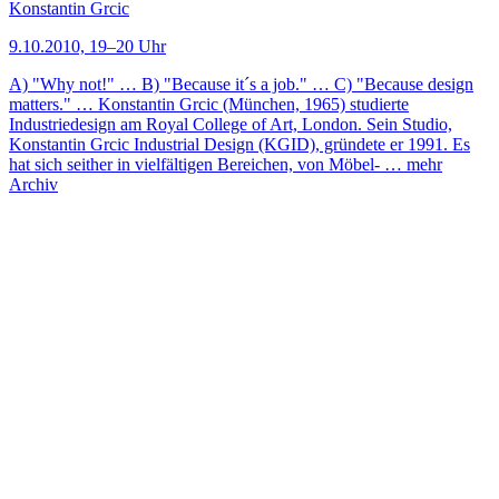
Konstantin Grcic
9.10.2010, 19–20 Uhr
A) "Why not!" … B) "Because it´s a job." … C) "Because design
matters." … Konstantin Grcic (München, 1965) studierte
Industriedesign am Royal College of Art, London. Sein Studio,
Konstantin Grcic Industrial Design (KGID), gründete er 1991. Es
hat sich seither in vielfältigen Bereichen, von Möbel- …
mehr
Archiv