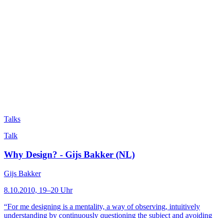
Talks
Talk
Why Design? - Gijs Bakker (NL)
Gijs Bakker
8.10.2010, 19–20 Uhr
“For me designing is a mentality, a way of observing, intuitively
understanding by continuously questioning the subject and avoiding