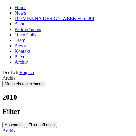
Home
News
Die VIENNA DESIGN WEEK wird 20!
About
Partner*innen
Open Calls
Team
Presse
Kontakt
Player
Archiv
Deutsch
English
Archiv
Menü ein-/ausblenden
2010
Filter
Absenden
Filter aufheben
Archiv