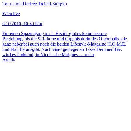
Tour 2 mit Desirée Treichl-Stürgkh
Wien live
6.10.2010, 16.30 Uhr
Für einen Spaziergang im 1. Bezirk gibt es keine bessere
Begleitung, als die Stil-Ikone und Organisatorin des Opernballs, die
ganz nebenbei auch noch die beiden Lifestyle-Magazine H.O.M.E.
und Flair herausgibt. Nach einer gediegenen Tasse Demmer-Tee,
wird es funkelnd, in Nicolas Le Moignes …
mehr
Archiv